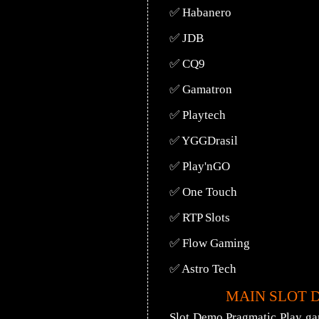
✅ Habanero
✅ JDB
✅ CQ9
✅ Gamatron
✅ Playtech
✅ YGGDrasil
✅ Play'nGO
✅ One Touch
✅ RTP Slots
✅ Flow Gaming
✅ Astro Tech
MAIN SLOT 
Slot Demo Pragmatic Play gam