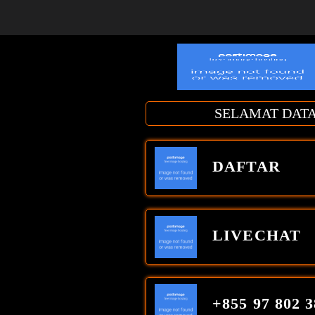
SELAMAT DATA
DAFTAR
LIVECHAT
+855 97 802 3