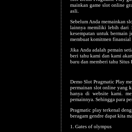
mainkan game slot online gr
asli.
Sebelum Anda memainkan slot
lainnya memiliki lebih dar
kesempatan untuk bermain ju
membuat komitmen finansial 
Jika Anda adalah pemain seti
beri tahu kami dan kami aka
baru dan memberi tahu Situs
Demo Slot Pragmatic Play me
permainan slot online yang k
hanya di website kami. me
pemainnya. Sehingga para pem
Pragmatic play terkenal deng
beragam gendre dapat kita ma
1. Gates of olympus