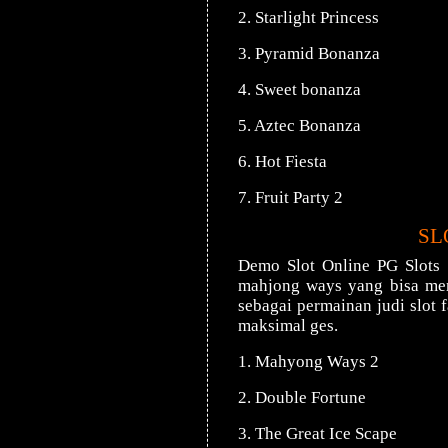
2. Starlight Princess
3. Pyramid Bonanza
4. Sweet bonanza
5. Aztec Bonanza
6. Hot Fiesta
7. Fruit Party 2
SL
Demo Slot Online PG Slots 
mahjong ways yang bisa mend
sebagai permainan judi slot 
maksimal ges.
1. Mahyong Ways 2
2. Double Fortune
3. The Great Ice Scape