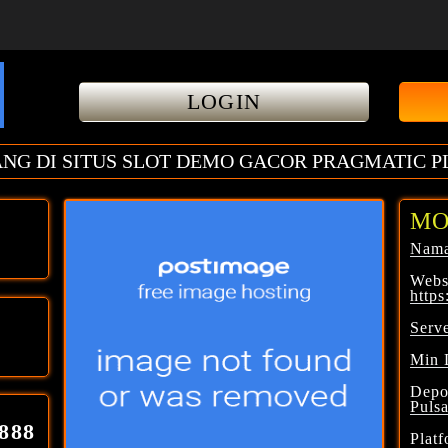
LOGIN
NG DI SITUS SLOT DEMO GACOR PRAGMATIC P
MO
Nam
Webs
http
Serv
Min 
Depo
Puls
888
Plat