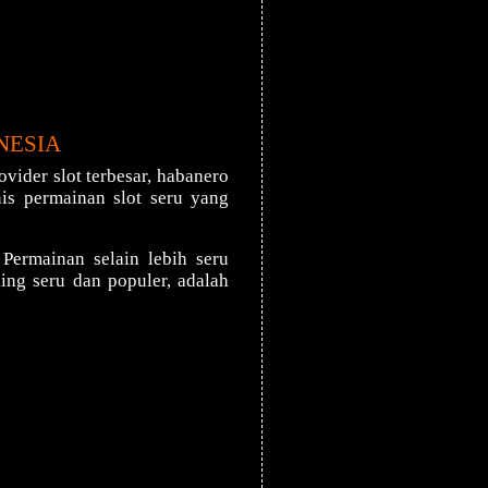
NESIA
ovider slot terbesar, habanero
is permainan slot seru yang
Permainan selain lebih seru
ing seru dan populer, adalah