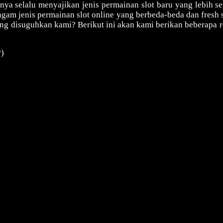
ya selalu menyajikan jenis permainan slot baru yang lebih s
gam jenis permainan slot online yang berbeda-beda dan fresh 
ang disuguhkan kami? Berikut ini akan kami berikan beberapa re
r)