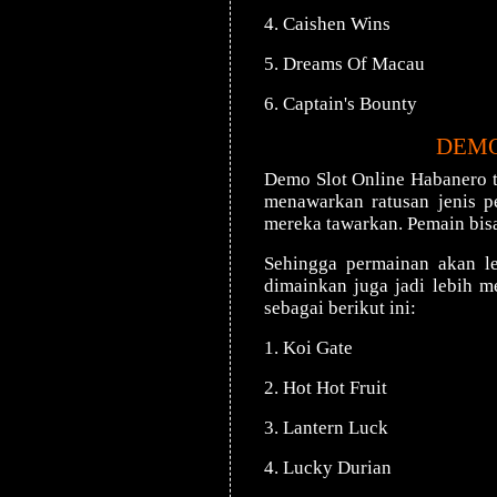
4. Caishen Wins
5. Dreams Of Macau
6. Captain's Bounty
DEMO
Demo Slot Online Habanero ter
menawarkan ratusan jenis p
mereka tawarkan. Pemain bisa
Sehingga permainan akan le
dimainkan juga jadi lebih m
sebagai berikut ini:
1. Koi Gate
2. Hot Hot Fruit
3. Lantern Luck
4. Lucky Durian