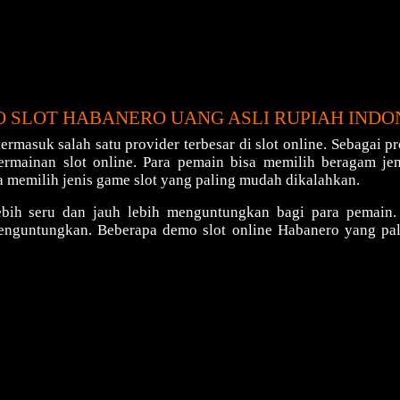
 SLOT HABANERO UANG ASLI RUPIAH INDO
masuk salah satu provider terbesar di slot online. Sebagai pr
ermainan slot online. Para pemain bisa memilih beragam jen
 memilih jenis game slot yang paling mudah dikalahkan.
bih seru dan jauh lebih menguntungkan bagi para pemain. 
enguntungkan. Beberapa demo slot online Habanero yang pal