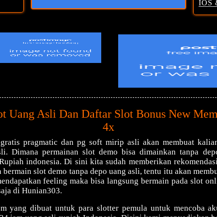
IOS 
t Uang Asli Dan Daftar Slot Bonus New Me
4x
gratis pragmatic dan pg soft mirip asli akan membuat kalia
sli. Dimana permainan slot demo bisa dimainkan tanpa depo
Rupiah indonesia. Di sini kita sudah memberikan rekomendasi
a bermain slot demo tanpa depo uang asli, tentu itu akan memb
endapatkan feeling maka bisa langsung bermain pada slot onl
saja di Hunian303.
em yang dibuat untuk para slotter pemula untuk mencoba ak