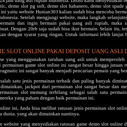
e 24 jam uang asli rupiah Indonesia. Disini kami menyediakan 
tic, demo slot pg soft, demo slot habanero, demo slot spade 
as ini yaitu website Hunian303 kalian sudah bisa mencoba berm
ndonesia. Setelah mengjungi website, maka langkah selanjutny
ermain dan ingin bermain pakai uang asli rupiah, maka s
at. Dengan 20rb saja sudah bisa ikut bermain. Selain itu, te
an dengan syarat yang ringan. Untuk informasi lebih lanjut 
E SLOT ONLINE PAKAI DEPOSIT UANG ASLI 
ine yang menggunakan taruhan uang asli untuk memperoleh 
i permainan game slot online ini sangat besar hingga jutaan
 pragmatic ini sangat banyak menjadi pencarian pemain yang be
salah satu jenis permainan terbaik dan paling banyak diminat
imainkan, jackpot dari permainan slot sangat besar dan men
 Permainan slot memang terbilang sebagai salah satu permai
 mereka yang paham dengan baik permainan ini.
line ini, Anda bisa melihat ratusan jenis permainan slot onli
ma dunia. yang akan dimainkan nantinya.
website yang menyediakan ratusan game demo slot online dar