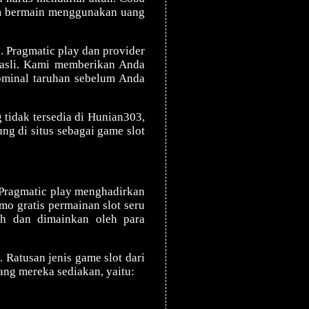
lum bermain menggunakan uang
 Pragmatic play dan provider
 asli. Kami memberikan Anda
nominal taruhan sebelum Anda
 tidak tersedia di Hunian303,
g di situs sebagai game slot
 Pragmatic play menghadirkan
mo gratis permainan slot seru
ih dan dimainkan oleh para
 Ratusan jenis game slot dari
ang mereka sediakan, yaitu: