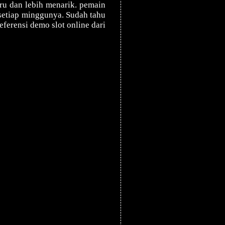
eru dan lebih menarik. pemain
setiap minggunya. Sudah tahu
ferensi demo slot online dari