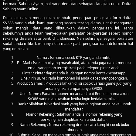
bermain Sabung Ayam, hal yang demikian sebagian langkah untuk Daftar
Sabung Ayam Online.
Disini aku akan menegaskan kembali, pengerjaan pengisian form daftar
SV388 yang sudah kami pampang secara terang diatas, untuk mengantar
sobat mengisi data yang dibutuhkan dalam pengerjaan ini. Tentu
sebelumnya anda telah menyediakan peralatan persyaratan seperti nomor
rekening disalah satu bank di Indonesia. Nah sekiranya segala peralatan
sudah anda miliki, karenanya kita masuk pada pengisian data di formulir hal
yang demikian:
Nama : Isi nama cocok KTP yang anda miliki.
E – Mail : Isi e – mail yang masih aktif, atau anda juga dapat mengisi
email yang telah teregistrasi pada telepon pintar anda.
Pintar : Pintar dapat anda isi dengan nomor kontak Whatsapp.
Line / Pin BBM : Pada komponen ini anda dapat mengosongkan.
Product Games : Product silahkan di isi cocok variasi game judi yang
anda inginkan umpamanya SV388.
User Name : Pada komponen ini anda dapat Request nama akun
Sv388 yang diaplikasikan ketika login kedalam aplikasi.
Bank : Silahkan isi variasi bank yang berkeinginan anda pakai untuk
mendaftar.
Nomor Rekening : Silahkan anda isi nomor rekening yang
berkeinginan diaplikasikan untuk daftar.
Nama Rekening : Nama rekening di isi secara komplit cocok buku
tabungan.
Submit : Sebelum menekan tombol submit anda mesti mencentang