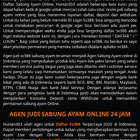
Daftar Sabung Ayam Online, Hunian303 adalah beberapa kata kunci yang
dapat kalian ketik di google untuk mencari salah satu situs resmi judi sabung
ayam online yang bisa menerima layanan daftar, deposit dan withdraw.
Untuk itu kalian yang belum memiliki ID Login Sv388, bisa langsung mencoba
untuk melakukan pencarian di google agar bisa bermain adu ayam pw.
Untuk mempersingkat waktu Anda juga bisa langsung daftar sv388 akun
login melalui website kami ini, dengan cara menekan tombol " DAFTAR " / "
LOGIN ". Bagi sobat yang belum tahu seperti apa sv388, itu berikut ini saya
akan jelaskan permainan yang mereka sediakan didalam apliaksi sv388.
Agen judi sv388 sabung ayam teraman menjadi Agen Sabung Ayam online di
Indonesia yang menyediakan produk Adu Ayam live yakni laman yang selalu
memberi service paling bagus yang juga akan dibantu oleh customer service
kami yang selalu siap menuntaskan semuanya masalah yang tengah Anda
hadapi. Diluar itu juga kami sudah bekerjasama juga dengan segala bank
lokal yang ada di Indonesia seperti bank BCA, BNI, BRI, Mandiri, Maybank,
BTPN, CIMB Niaga dan bank lokal lainnya. Dengan adanya kerjasama
dengan para pengelola bank di Indonesia pasti akan memudahkan dalam
menjalankan transaksi Deposit serta WithDraw untuk memainkan
permainan sabung ayam Online.
AGEN JUDI SABUNG AYAM ONLINE 24 JAM
Hunian303 ialah agen untuk
Daftar Sv388
Terpercaya 2020 di Indonesia.
Dapat memberi pertolongan untuk kalian yang mengharapkan bermain Adu
Ayam Live dengan Online. Anda bisa bermain cuma dengan