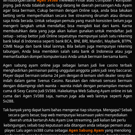
terhubungbersama
Agen Sv388
melewati Pintar atau Computer / komputer
jinjing. Jadi Anda tidaklah perlu lagi datang ke daerah persaingan Adu Ayam
agar bisa bermain, Cukup bermain dengan Online saja, anda bisa lakukan
betting serta memperhatikan secara live streaming dirumah atau dimana
saja Anda berada. Untuk sebagian pemula yang masih konsisten belum juga
mengerti langkah untuk mendaftar, bisa mengikiti kiat dari kami. Karna
membutuhkan data yang juga akan kalian gunakan untuk mendaftar. Jadi
setiap - setiap bettor judi Online sepatutnya mempunyai salah satu rekening
bank lokal di Indonesia seperti bank BCA, BNI, BRI, Mandiri, Maybank, BTPN,
CIMB Niaga dan bank lokal lainnya. Bila belum juga mempunyai rekening
tabungan, Anda bisa membikin salah satu bank di Indonesia atau juga
memanfaatkan dompet komputerisasi Anda untuk bermain bersama kami.
Agen sabung ayam online juga sebagai laman judi live casino terbaik
menghadirkan permainan paling unggulan anggota yakni judi sexy baccarat.
Player dapat bermain selama 24 jam dengan di temani oleh dealer sexy dan
indah dalam game Svenus Casino. Rasakan dan nikmati sensasi bermain
dengan didampingi oleh wanita - wanita indah dengan penampilan menarik
cuma di Sexy Casino Judi SV388. Hakekatnya Web Sabung Ayam online ini tak
cuma dari Agen SV388 saja, namun juga ada web lainnya seperti Agen
Sv288.
Tak banyak yang dapat kami bahas mengenai tiap situsnya. Mengapa? Sebab
secara garis besar, tiap web mempunyai kesamaan yakni menyediakan
daerah untuk bertaruh Adu Ayam Live streaming. Jadi kalian tak perlu
kebingungan, sebab tiap keputusan ada ditangan anda sebagai pemain atau
player. Lalu agen sv388 cuma sebagai
Agen Sabung Ayam
yang menolong