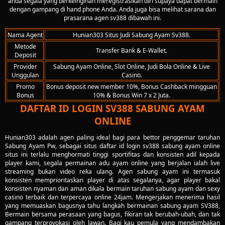
anda segala yang berkeinginan meregistrasikan diri supaya dapat bermain
dengan gampang di hand phone Anda. Anda juga bisa melihat sarana dan
prasarana agen sv388 dibawah ini.
Nama Agent
Hunian303 Situs Judi Sabung Ayam Sv388.
Metode
Transfer Bank & E-Wallet.
Deposit
Provider
Sabung Ayam Online, Slot Online, Judi Bola Online & Live
Unggulan
Casino.
Promo
Bonus deposit new member 10%, Bonus Cashback mingguan
Bonus
10% & Bonus Win 7 x 2 Juta.
DAFTAR ID LOGIN SV388 SABUNG AYAM
ONLINE
Hunian303 adalah agen paling ideal bagi para bettor penggemar taruhan
Sabung Ayam Pw, sebagai situs daftar id login sv388 sabung ayam online
situs ini terlalu menghormati tinggi sportifitas dan konsisten adil kepada
player kami, segala permainan adu ayam online yang berjalan ialah live
streaming bukan video reka ulang. Agen sabung ayam ini termasuk
konsisten memprioritaskan player di atas segalanya, agar player bakal
konsisten nyaman dan aman dikala bermain taruhan sabung ayam dan sexy
casino terbaik dan terpercaya online 24jam. Mengerjakan menerima hasil
yang memuaskan bagusnya tahu langkah bermainan sabung ayam SV388,
Bermain bersama perasaan yang bagus, fikiran tak berubah-ubah, dan tak
gampang terprovokasi oleh lawan. Bagi kau pemula yang mendambakan