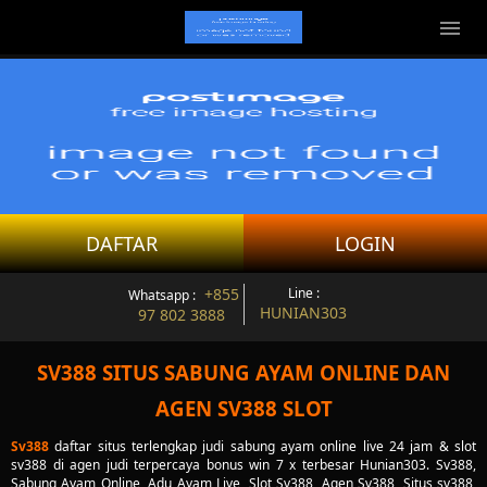
DAFTAR
LOGIN
+855
Line :
Whatsapp :
HUNIAN303
97 802 3888
SV388 SITUS SABUNG AYAM ONLINE DAN
AGEN SV388 SLOT
Sv388
daftar situs terlengkap judi sabung ayam online live 24 jam & slot
sv388 di agen judi terpercaya bonus win 7 x terbesar Hunian303. Sv388,
Sabung Ayam Online, Adu Ayam Live, Slot Sv388, Agen Sv388, Situs sv388,